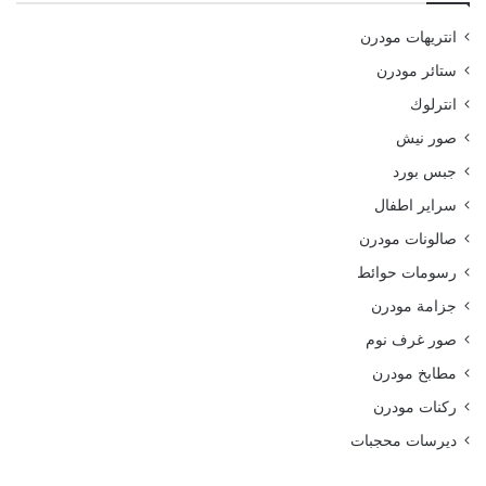
انتريهات مودرن
ستائر مودرن
انترلوك
صور نيش
جبس بورد
سراير اطفال
صالونات مودرن
رسومات حوائط
جزامة مودرن
صور غرف نوم
مطابخ مودرن
ركنات مودرن
ديرسات محجبات