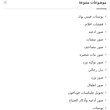
موضوعات متنوعة
بوستات فيس بوك
قفشات افلام
صور ادعيه
صور منقبات
صور مصاحف
صور بنات صغيره
صور بوكيه ورد
بدل رجالي
صور ورد
صور اطفال
تحويل فليكسات فودافون
صور أدعية وأذكار الصباح
بوستات