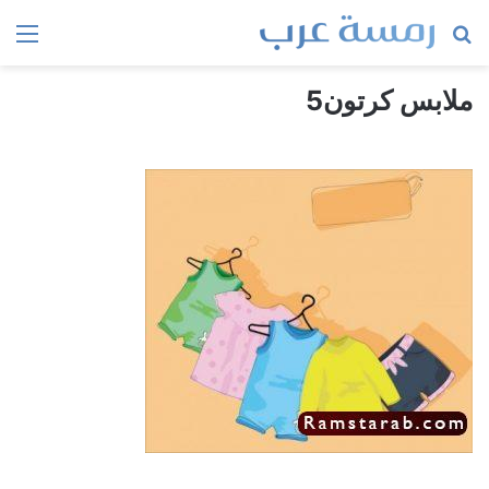
بحث
الق
عن
ملابس كرتون5