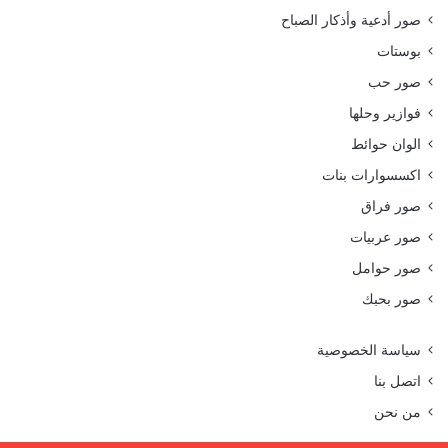
صور أدعية وأذكار الصباح
بوستات
صور حب
فوازير وحلها
الوان حوائط
اكسسوارات بنات
صور فراق
صور عربيات
صور حوامل
صور بحبك
سياسة الخصوصية
اتصل بنا
من نحن