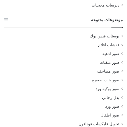
ديرسات محجبات
موضوعات متنوعة
بوستات فيس بوك
قفشات افلام
صور ادعيه
صور منقبات
صور مصاحف
صور بنات صغيره
صور بوكيه ورد
بدل رجالي
صور ورد
صور اطفال
تحويل فليكسات فودافون