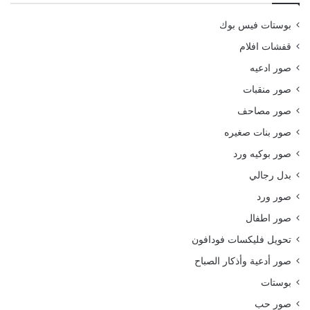
بوستات فيس بوك
قفشات افلام
صور ادعيه
صور منقبات
صور مصاحف
صور بنات صغيره
صور بوكيه ورد
بدل رجالي
صور ورد
صور اطفال
تحويل فليكسات فودافون
صور أدعية وأذكار الصباح
بوستات
صور حب