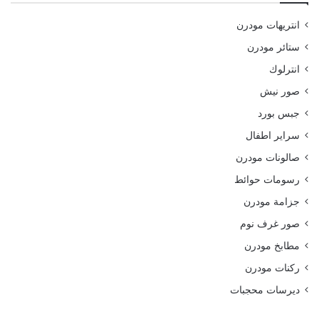
انتريهات مودرن
ستائر مودرن
انترلوك
صور نيش
جبس بورد
سراير اطفال
صالونات مودرن
رسومات حوائط
جزامة مودرن
صور غرف نوم
مطابخ مودرن
ركنات مودرن
ديرسات محجبات