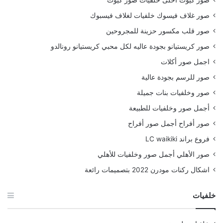
صور كيوت احلى خلفيات صور كيوت
صور غلاف فيسوك خلفيات لغلاف فيسبوك
صور قلب مكسور حزينة للمجروحين
صور كريستيانو بجودة عاليه لكل محبي كريستيانو رونالدو
اجمل صور أكلات
صور للرسم بجودة عالية
صور وخلفيات بنات جميلة
أجمل صور وخلفيات للطبيعة
صور أفراح أجمل صور أفراح
فروع براند LC waikiki
صور الأهلي أجمل صور وخلفيات للأهلي
اشكال ركنات مودرن 2022 بتصميمات رائعة
خلفيات