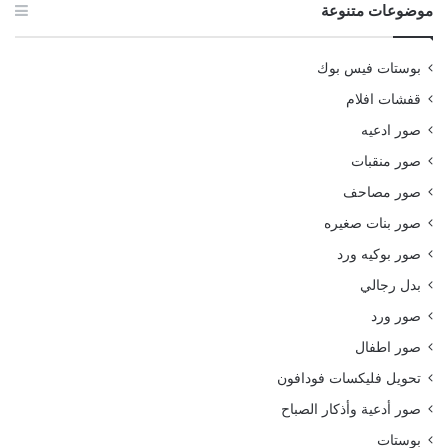
موضوعات متنوعة
بوستات فيس بوك
قفشات افلام
صور ادعيه
صور منقبات
صور مصاحف
صور بنات صغيره
صور بوكيه ورد
بدل رجالي
صور ورد
صور اطفال
تحويل فليكسات فودافون
صور أدعية وأذكار الصباح
بوستات