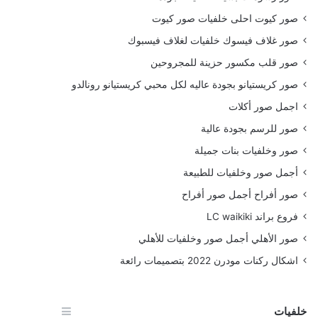
صور كيوت احلى خلفيات صور كيوت
صور غلاف فيسوك خلفيات لغلاف فيسبوك
صور قلب مكسور حزينة للمجروحين
صور كريستيانو بجودة عاليه لكل محبي كريستيانو رونالدو
اجمل صور أكلات
صور للرسم بجودة عالية
صور وخلفيات بنات جميلة
أجمل صور وخلفيات للطبيعة
صور أفراح أجمل صور أفراح
فروع براند LC waikiki
صور الأهلي أجمل صور وخلفيات للأهلي
اشكال ركنات مودرن 2022 بتصميمات رائعة
خلفيات