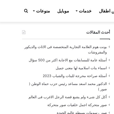
بحث
اطفال
خدمات
موبايل
منوعات
أحدث المقالات
عن
بونت هوم العلامة التجارية المتخصصة فى الاثاث والديكور
والمفروشات
أسئلة عامة للمسابقات مع الاجابة اكثر من 500 سؤال
اسماء بنات اسلامية لها معنى جميل
أسئلة صراحة محرجة للبنات والشباب 2023
الدكتور محمد اسعد مساعد رئيس حزب حماة الوطن (
صور )
أكل كل شىء ولم يشبع قصة الرجل الاغرب فى العالم
صور متحركة اجمل خلفيات صور متحركة
صور رسومات بسيطه عاليه الجودة