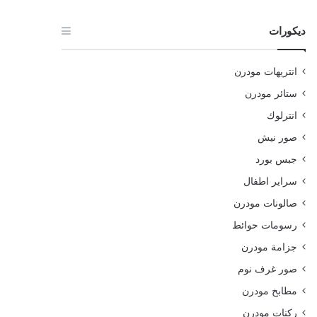
ديكورات
انتريهات مودرن
ستائر مودرن
انترلوك
صور نيش
جبس بورد
سراير اطفال
صالونات مودرن
رسومات حوائط
جزامة مودرن
صور غرف نوم
مطابخ مودرن
ركنات مودرن