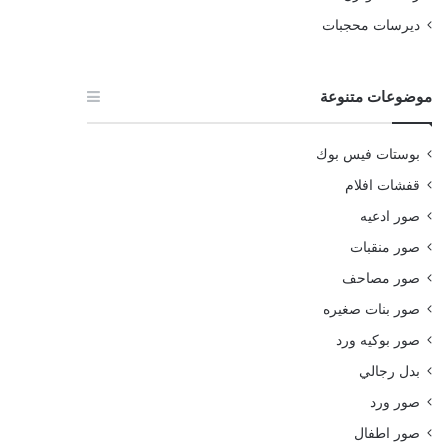
ديرسات محجبات
موضوعات متنوعة
بوستات فيس بوك
قفشات افلام
صور ادعيه
صور منقبات
صور مصاحف
صور بنات صغيره
صور بوكيه ورد
بدل رجالي
صور ورد
صور اطفال