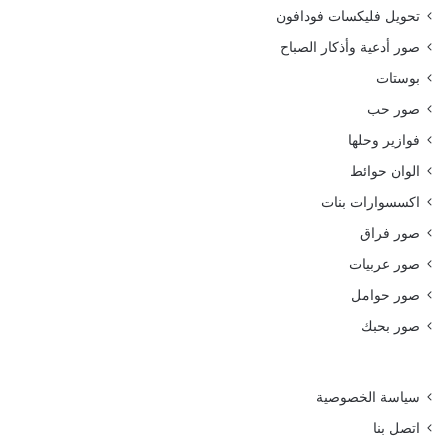
تحويل فليكسات فودافون
صور أدعية وأذكار الصباح
بوستات
صور حب
فوازير وحلها
الوان حوائط
اكسسوارات بنات
صور فراق
صور عربيات
صور حوامل
صور بحبك
سياسة الخصوصية
اتصل بنا