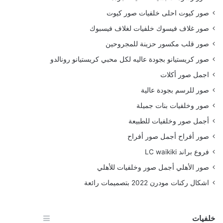
صور كيوت احلى خلفيات صور كيوت
صور غلاف فيسوك خلفيات لغلاف فيسبوك
صور قلب مكسور حزينة للمجروحين
صور كريستيانو بجودة عاليه لكل محبي كريستيانو رونالدو
اجمل صور أكلات
صور للرسم بجودة عالية
صور وخلفيات بنات جميلة
أجمل صور وخلفيات للطبيعة
صور أفراح أجمل صور أفراح
فروع براند LC waikiki
صور الأهلي أجمل صور وخلفيات للأهلي
اشكال ركنات مودرن 2022 بتصميمات رائعة
خلفيات