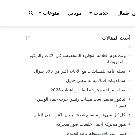
بحث
اطفال
خدمات
موبايل
منوعات
أحدث المقالات
عن
بونت هوم العلامة التجارية المتخصصة فى الاثاث والديكور
والمفروشات
أسئلة عامة للمسابقات مع الاجابة اكثر من 500 سؤال
اسماء بنات اسلامية لها معنى جميل
أسئلة صراحة محرجة للبنات والشباب 2023
الدكتور محمد اسعد مساعد رئيس حزب حماة الوطن (
صور )
أكل كل شىء ولم يشبع قصة الرجل الاغرب فى العالم
صور متحركة اجمل خلفيات صور متحركة
صور رسومات بسيطه عاليه الجودة