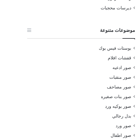
ديرسات محجبات
موضوعات متنوعة
بوستات فيس بوك
قفشات افلام
صور ادعيه
صور منقبات
صور مصاحف
صور بنات صغيره
صور بوكيه ورد
بدل رجالي
صور ورد
صور اطفال