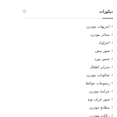
ديكورات
انتريهات مودرن
ستائر مودرن
انترلوك
صور نيش
جبس بورد
سراير اطفال
صالونات مودرن
رسومات حوائط
جزامة مودرن
صور غرف نوم
مطابخ مودرن
ركنات مودرن