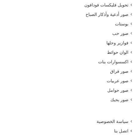
تحويل فليكسات فودافون
صور أدعية وأذكار الصباح
بوستات
صور حب
فوازير وحلها
الوان حوائط
اكسسوارات بنات
صور فراق
صور عربيات
صور حوامل
صور بحبك
سياسة الخصوصية
اتصل بنا