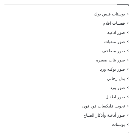
بوستات فيس بوك
قفشات افلام
صور ادعيه
صور منقبات
صور مصاحف
صور بنات صغيره
صور بوكيه ورد
بدل رجالي
صور ورد
صور اطفال
تحويل فليكسات فودافون
صور أدعية وأذكار الصباح
بوستات