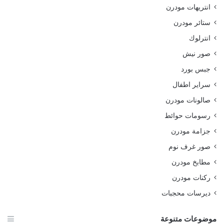
انتريهات مودرن
ستائر مودرن
انترلوك
صور نيش
جبس بورد
سراير اطفال
صالونات مودرن
رسومات حوائط
جزامة مودرن
صور غرف نوم
مطابخ مودرن
ركنات مودرن
ديرسات محجبات
موضوعات متنوعة