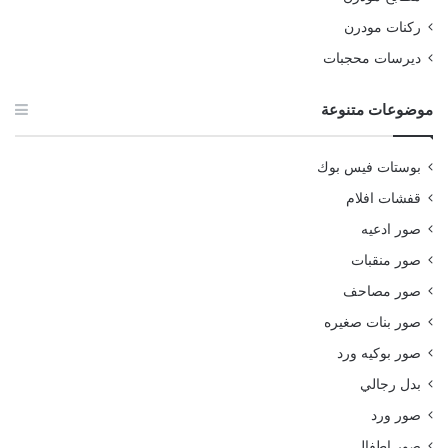
ركنات مودرن
ديرسات محجبات
موضوعات متنوعة
بوستات فيس بوك
قفشات افلام
صور ادعيه
صور منقبات
صور مصاحف
صور بنات صغيره
صور بوكيه ورد
بدل رجالي
صور ورد
صور اطفال