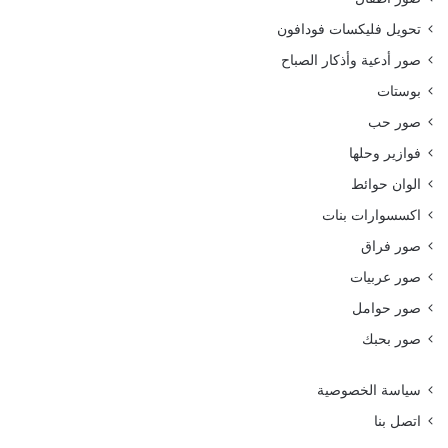
تحويل فليكسات فودافون
صور أدعية وأذكار الصباح
بوستات
صور حب
فوازير وحلها
الوان حوائط
اكسسوارات بنات
صور فراق
صور عربيات
صور حوامل
صور بحبك
سياسة الخصوصية
اتصل بنا