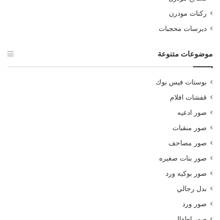
ركنات مودرن
ديرسات محجبات
موضوعات متنوعة
بوستات فيس بوك
قفشات افلام
صور ادعيه
صور منقبات
صور مصاحف
صور بنات صغيره
صور بوكيه ورد
بدل رجالي
صور ورد
صور اطفال