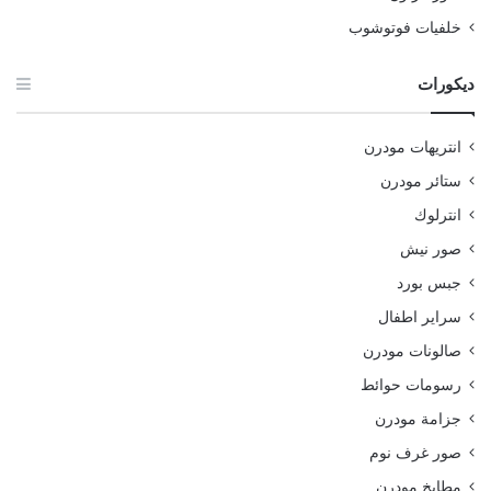
خلفيات فوتوشوب
ديكورات
انتريهات مودرن
ستائر مودرن
انترلوك
صور نيش
جبس بورد
سراير اطفال
صالونات مودرن
رسومات حوائط
جزامة مودرن
صور غرف نوم
مطابخ مودرن