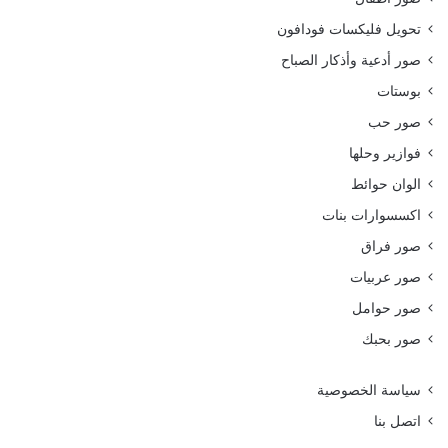
تحويل فليكسات فودافون
صور أدعية وأذكار الصباح
بوستات
صور حب
فوازير وحلها
الوان حوائط
اكسسوارات بنات
صور فراق
صور عربيات
صور حوامل
صور بحبك
سياسة الخصوصية
اتصل بنا