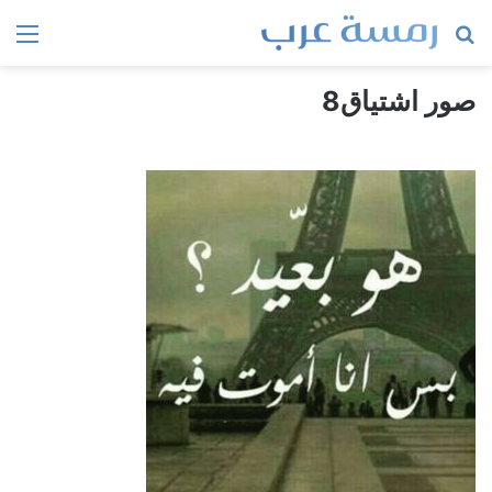
بحث
الق
عن
صور اشتياق8