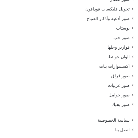
تحويل فليكسات فودافون
صور أدعية وأذكار الصباح
بوستات
صور حب
فوازير وحلها
الوان حوائط
اكسسوارات بنات
صور فراق
صور عربيات
صور حوامل
صور بحبك
سياسة الخصوصية
اتصل بنا