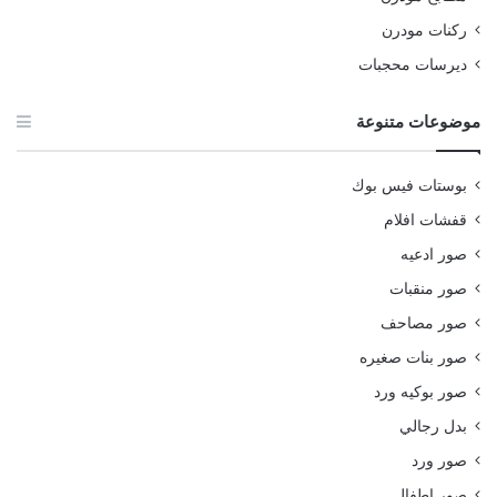
ركنات مودرن
ديرسات محجبات
موضوعات متنوعة
بوستات فيس بوك
قفشات افلام
صور ادعيه
صور منقبات
صور مصاحف
صور بنات صغيره
صور بوكيه ورد
بدل رجالي
صور ورد
صور اطفال