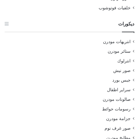
خلفيات فوتوشوب
ديكورات
انتريهات مودرن
ستائر مودرن
انترلوك
صور نيش
جبس بورد
سراير اطفال
صالونات مودرن
رسومات حوائط
جزامة مودرن
صور غرف نوم
مطابخ مودرن