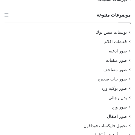
موضوعات متنوعة
بوستات فيس بوك
قفشات افلام
صور ادعيه
صور منقبات
صور مصاحف
صور بنات صغيره
صور بوكيه ورد
بدل رجالي
صور ورد
صور اطفال
تحويل فليكسات فودافون