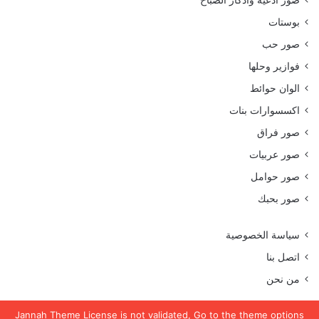
صور أدعية وأذكار الصباح
بوستات
صور حب
فوازير وحلها
الوان حوائط
اكسسوارات بنات
صور فراق
صور عربيات
صور حوامل
صور بحبك
سياسة الخصوصية
اتصل بنا
من نحن
Jannah Theme
License is not validated, Go to the theme options