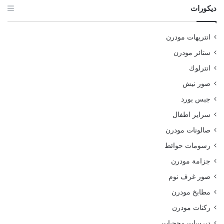
ديكورات
انتريهات مودرن
ستائر مودرن
انترلوك
صور نيش
جبس بورد
سراير اطفال
صالونات مودرن
رسومات حوائط
جزامة مودرن
صور غرف نوم
مطابخ مودرن
ركنات مودرن
ديرسات محجبات