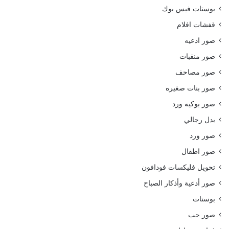
بوستات فيس بوك
قفشات افلام
صور ادعيه
صور منقبات
صور مصاحف
صور بنات صغيره
صور بوكيه ورد
بدل رجالي
صور ورد
صور اطفال
تحويل فليكسات فودافون
صور أدعية وأذكار الصباح
بوستات
صور حب