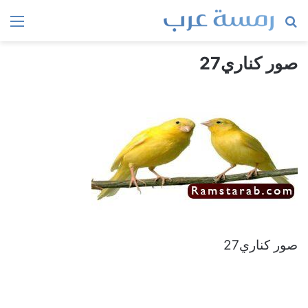
بحث
الق
عن
صور كناري27
صور كناري27