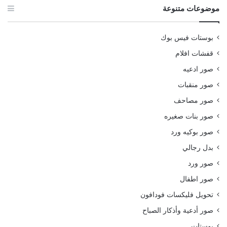
موضوعات متنوعة
بوستات فيس بوك
قفشات افلام
صور ادعيه
صور منقبات
صور مصاحف
صور بنات صغيره
صور بوكيه ورد
بدل رجالي
صور ورد
صور اطفال
تحويل فليكسات فودافون
صور أدعية وأذكار الصباح
بوستات