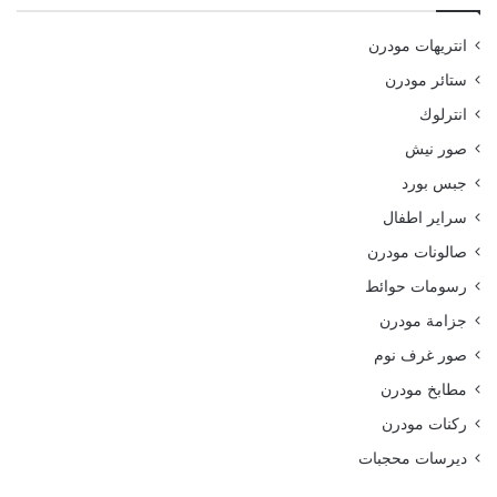
انتريهات مودرن
ستائر مودرن
انترلوك
صور نيش
جبس بورد
سراير اطفال
صالونات مودرن
رسومات حوائط
جزامة مودرن
صور غرف نوم
مطابخ مودرن
ركنات مودرن
ديرسات محجبات