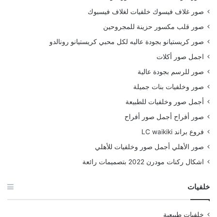
صور غلاف فيسوك خلفيات لغلاف فيسبوك
صور قلب مكسور حزينة للمجروحين
صور كريستيانو بجودة عاليه لكل محبي كريستيانو رونالدو
اجمل صور أكلات
صور للرسم بجودة عالية
صور وخلفيات بنات جميلة
أجمل صور وخلفيات للطبيعة
صور أفراح أجمل صور أفراح
فروع براند LC waikiki
صور الأهلي أجمل صور وخلفيات للأهلي
اشكال ركنات مودرن 2022 بتصميمات رائعة
خلفيات
خلفيات طبيعية