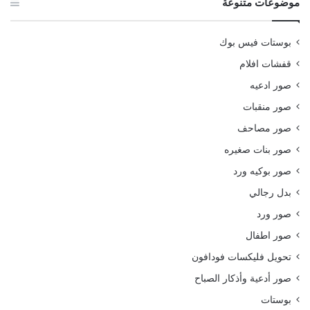
موضوعات متنوعة
بوستات فيس بوك
قفشات افلام
صور ادعيه
صور منقبات
صور مصاحف
صور بنات صغيره
صور بوكيه ورد
بدل رجالي
صور ورد
صور اطفال
تحويل فليكسات فودافون
صور أدعية وأذكار الصباح
بوستات