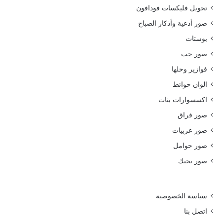
تحويل فليكسات فودافون
صور أدعية وأذكار الصباح
بوستات
صور حب
فوازير وحلها
الوان حوائط
اكسسوارات بنات
صور فراق
صور عربيات
صور حوامل
صور بحبك
سياسة الخصوصية
اتصل بنا