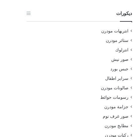
ديكورات
انتريهات مودرن
ستائر مودرن
انترلوك
صور نيش
جبس بورد
سراير اطفال
صالونات مودرن
رسومات حوائط
جزامة مودرن
صور غرف نوم
مطابخ مودرن
ركنات مودرن