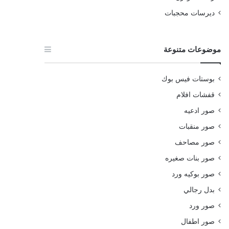
ديرسات محجبات
موضوعات متنوعة
بوستات فيس بوك
قفشات افلام
صور ادعيه
صور منقبات
صور مصاحف
صور بنات صغيره
صور بوكيه ورد
بدل رجالي
صور ورد
صور اطفال