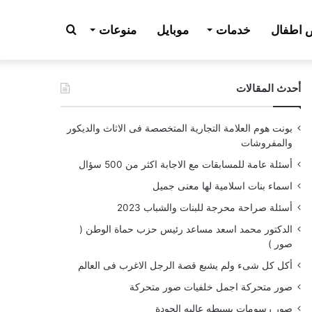
بحث
اطفال
خدمات
موبايل
منوعات
أحدث المقالات
عن
بونت هوم العلامة التجارية المتخصصة فى الاثاث والديكور
والمفروشات
أسئلة عامة للمسابقات مع الاجابة اكثر من 500 سؤال
اسماء بنات اسلامية لها معنى جميل
أسئلة صراحة محرجة للبنات والشباب 2023
الدكتور محمد اسعد مساعد رئيس حزب حماة الوطن (
صور )
أكل كل شىء ولم يشبع قصة الرجل الاغرب فى العالم
صور متحركة اجمل خلفيات صور متحركة
صور رسومات بسيطه عاليه الجودة