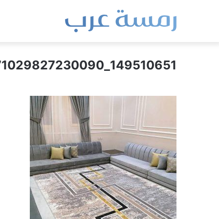
149510651_471029827230090_7137715423409709845_n