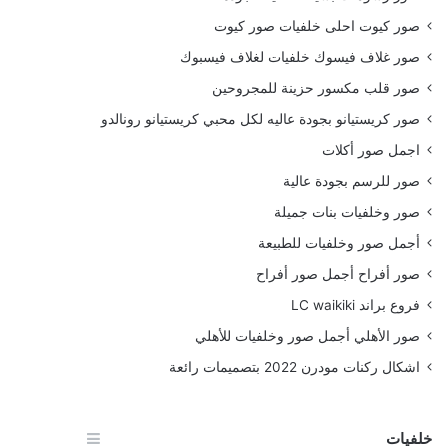
صور كيوت احلى خلفيات صور كيوت
صور غلاف فيسوك خلفيات لغلاف فيسبوك
صور قلب مكسور حزينة للمجروحين
صور كريستيانو بجودة عاليه لكل محبي كريستيانو رونالدو
اجمل صور أكلات
صور للرسم بجودة عالية
صور وخلفيات بنات جميلة
أجمل صور وخلفيات للطبيعة
صور أفراح أجمل صور أفراح
فروع براند LC waikiki
صور الأهلي أجمل صور وخلفيات للأهلي
اشكال ركنات مودرن 2022 بتصميمات رائعة
خلفيات