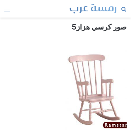
بحث
الق
عن
صور كرسي هزاز5