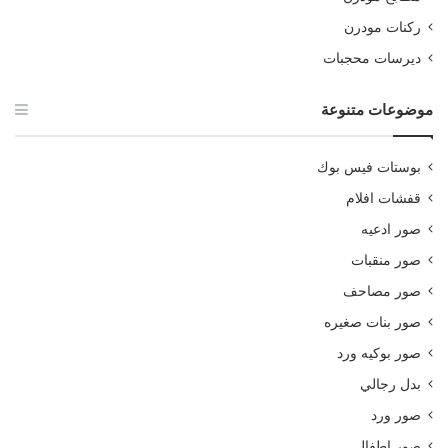
ركنات مودرن
ديرسات محجبات
موضوعات متنوعة
بوستات فيس بوك
قفشات افلام
صور ادعيه
صور منقبات
صور مصاحف
صور بنات صغيره
صور بوكيه ورد
بدل رجالي
صور ورد
صور اطفال