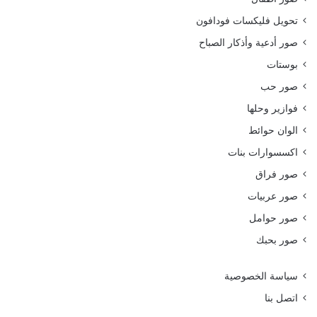
تحويل فليكسات فودافون
صور أدعية وأذكار الصباح
بوستات
صور حب
فوازير وحلها
الوان حوائط
اكسسوارات بنات
صور فراق
صور عربيات
صور حوامل
صور بحبك
سياسة الخصوصية
اتصل بنا