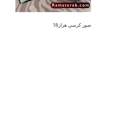
صور كرسي هزاز18