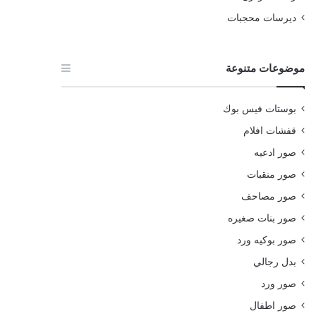
ديرسات محجبات
موضوعات متنوعة
بوستات فيس بوك
قفشات افلام
صور ادعيه
صور منقبات
صور مصاحف
صور بنات صغيره
صور بوكيه ورد
بدل رجالي
صور ورد
صور اطفال