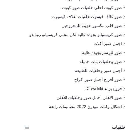
صور كيوت احلى خلفيات صور كيوت
صور غلاف فيسوك خلفيات لغلاف فيسبوك
صور قلب مكسور حزينة للمجروحين
صور كريستيانو بجودة عاليه لكل محبي كريستيانو رونالدو
اجمل صور أكلات
صور للرسم بجودة عالية
صور وخلفيات بنات جميلة
أجمل صور وخلفيات للطبيعة
صور أفراح أجمل صور أفراح
فروع براند LC waikiki
صور الأهلي أجمل صور وخلفيات للأهلي
اشكال ركنات مودرن 2022 بتصميمات رائعة
خلفيات