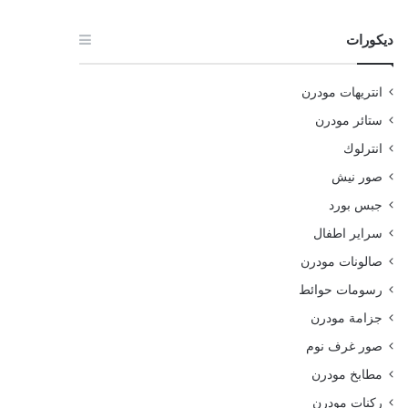
ديكورات
انتريهات مودرن
ستائر مودرن
انترلوك
صور نيش
جبس بورد
سراير اطفال
صالونات مودرن
رسومات حوائط
جزامة مودرن
صور غرف نوم
مطابخ مودرن
ركنات مودرن