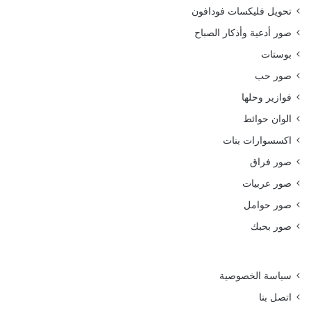
تحويل فليكسات فودافون
صور أدعية وأذكار الصباح
بوستات
صور حب
فوازير وحلها
الوان حوائط
اكسسوارات بنات
صور فراق
صور عربيات
صور حوامل
صور بحبك
سياسة الخصوصية
اتصل بنا