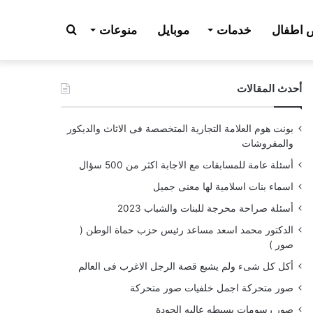
بحث
اطفال
خدمات
موبايل
منوعات
أحدث المقالات
عن
بونت هوم العلامة التجارية المتخصصة فى الاثاث والديكور
والمفروشات
أسئلة عامة للمسابقات مع الاجابة اكثر من 500 سؤال
اسماء بنات اسلامية لها معنى جميل
أسئلة صراحة محرجة للبنات والشباب 2023
الدكتور محمد اسعد مساعد رئيس حزب حماة الوطن (
صور )
أكل كل شىء ولم يشبع قصة الرجل الاغرب فى العالم
صور متحركة اجمل خلفيات صور متحركة
صور رسومات بسيطه عاليه الجودة