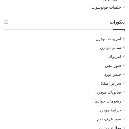
خلفيات فوتوشوب
ديكورات
انتريهات مودرن
ستائر مودرن
انترلوك
صور نيش
جبس بورد
سراير اطفال
صالونات مودرن
رسومات حوائط
جزامة مودرن
صور غرف نوم
مطابخ مودرن