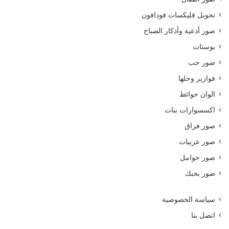
تحويل فليكسات فودافون
صور أدعية وأذكار الصباح
بوستات
صور حب
فوازير وحلها
الوان حوائط
اكسسوارات بنات
صور فراق
صور عربيات
صور حوامل
صور بحبك
سياسة الخصوصية
اتصل بنا