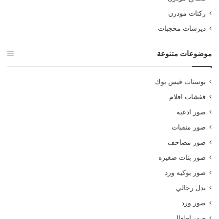
ركنات مودرن
ديرسات محجبات
موضوعات متنوعة
بوستات فيس بوك
قفشات افلام
صور ادعيه
صور منقبات
صور مصاحف
صور بنات صغيره
صور بوكيه ورد
بدل رجالي
صور ورد
صور اطفال