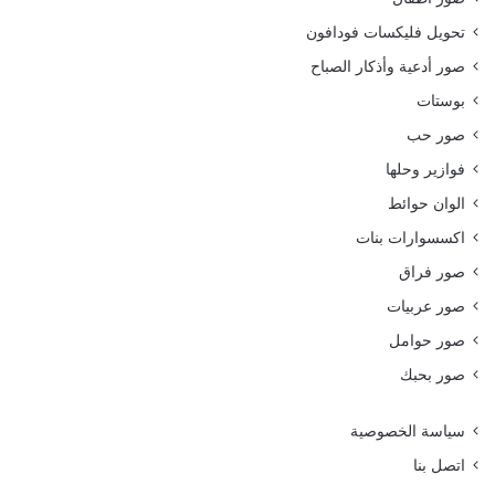
تحويل فليكسات فودافون
صور أدعية وأذكار الصباح
بوستات
صور حب
فوازير وحلها
الوان حوائط
اكسسوارات بنات
صور فراق
صور عربيات
صور حوامل
صور بحبك
سياسة الخصوصية
اتصل بنا