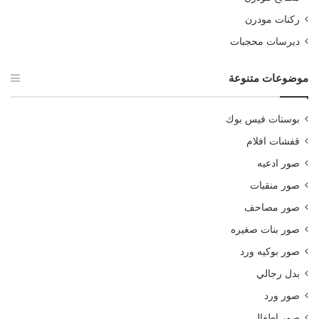
ركنات مودرن
ديرسات محجبات
موضوعات متنوعة
بوستات فيس بوك
قفشات افلام
صور ادعيه
صور منقبات
صور مصاحف
صور بنات صغيره
صور بوكيه ورد
بدل رجالي
صور ورد
صور اطفال