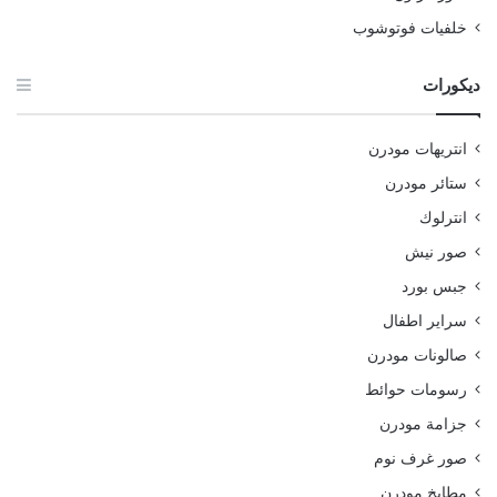
خلفيات فوتوشوب
ديكورات
انتريهات مودرن
ستائر مودرن
انترلوك
صور نيش
جبس بورد
سراير اطفال
صالونات مودرن
رسومات حوائط
جزامة مودرن
صور غرف نوم
مطابخ مودرن