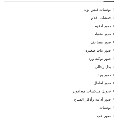
بوستات فيس بوك
قفشات افلام
صور ادعيه
صور منقبات
صور مصاحف
صور بنات صغيره
صور بوكيه ورد
بدل رجالي
صور ورد
صور اطفال
تحويل فليكسات فودافون
صور أدعية وأذكار الصباح
بوستات
صور حب