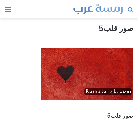
بحث
الق
عن
صور قلب5
صور قلب5