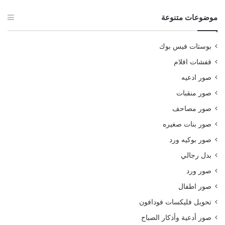
موضوعات متنوعة
بوستات فيس بوك
قفشات افلام
صور ادعيه
صور منقبات
صور مصاحف
صور بنات صغيره
صور بوكيه ورد
بدل رجالي
صور ورد
صور اطفال
تحويل فليكسات فودافون
صور أدعية وأذكار الصباح