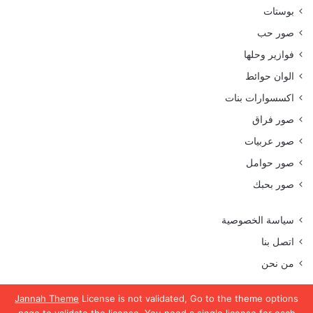
بوستات
صور حب
فوازير وحلها
الوان حوائط
اكسسوارات بنات
صور فراق
صور عربيات
صور حوامل
صور بحبك
سياسة الخصوصية
اتصل بنا
من نحن
Jannah Theme
License is not validated, Go to the theme options