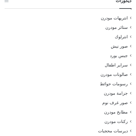
ديكورات
انتريهات مودرن
ستائر مودرن
انترلوك
صور نيش
جبس بورد
سراير اطفال
صالونات مودرن
رسومات حوائط
جزامة مودرن
صور غرف نوم
مطابخ مودرن
ركنات مودرن
ديرسات محجبات