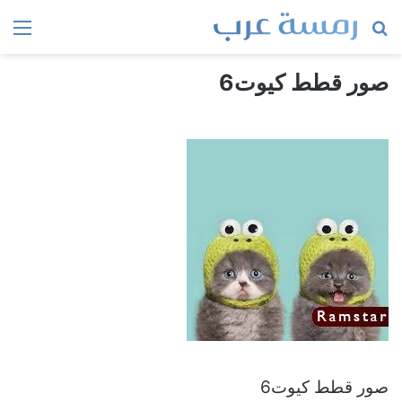
بحث
الق
عن
صور قطط كيوت6
صور قطط كيوت6