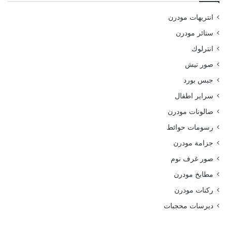
انتريهات مودرن
ستائر مودرن
انترلوك
صور نيش
جبس بورد
سراير اطفال
صالونات مودرن
رسومات حوائط
جزامة مودرن
صور غرف نوم
مطابخ مودرن
ركنات مودرن
ديرسات محجبات