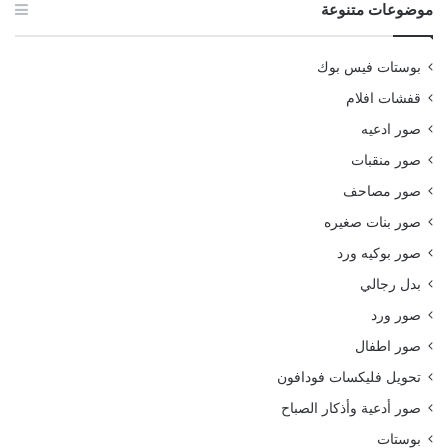
موضوعات متنوعة
بوستات فيس بوك
قفشات افلام
صور ادعيه
صور منقبات
صور مصاحف
صور بنات صغيره
صور بوكيه ورد
بدل رجالي
صور ورد
صور اطفال
تحويل فليكسات فودافون
صور أدعية وأذكار الصباح
بوستات