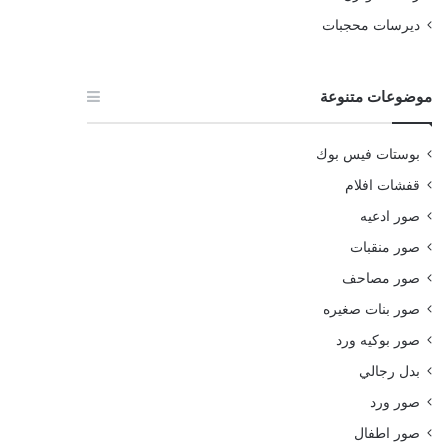
ديرسات محجبات
موضوعات متنوعة
بوستات فيس بوك
قفشات افلام
صور ادعيه
صور منقبات
صور مصاحف
صور بنات صغيره
صور بوكيه ورد
بدل رجالي
صور ورد
صور اطفال