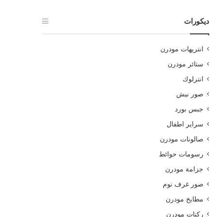
ديكورات
انتريهات مودرن
ستائر مودرن
انترلوك
صور نيش
جبس بورد
سراير اطفال
صالونات مودرن
رسومات حوائط
جزامة مودرن
صور غرف نوم
مطابخ مودرن
ركنات مودرن