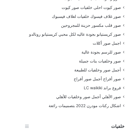
صور كيوت احلى خلفيات صور كيوت
صور غلاف فيسوك خلفيات لغلاف فيسبوك
صور قلب مكسور حزينة للمجروحين
صور كريستيانو بجودة عاليه لكل محبي كريستيانو رونالدو
اجمل صور أكلات
صور للرسم بجودة عالية
صور وخلفيات بنات جميلة
أجمل صور وخلفيات للطبيعة
صور أفراح أجمل صور أفراح
فروع براند LC waikiki
صور الأهلي أجمل صور وخلفيات للأهلي
اشكال ركنات مودرن 2022 بتصميمات رائعة
خلفيات