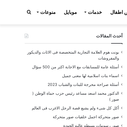
بحث
اطفال
خدمات
موبايل
منوعات
أحدث المقالات
عن
بونت هوم العلامة التجارية المتخصصة فى الاثاث والديكور
والمفروشات
أسئلة عامة للمسابقات مع الاجابة اكثر من 500 سؤال
اسماء بنات اسلامية لها معنى جميل
أسئلة صراحة محرجة للبنات والشباب 2023
الدكتور محمد اسعد مساعد رئيس حزب حماة الوطن (
صور )
أكل كل شىء ولم يشبع قصة الرجل الاغرب فى العالم
صور متحركة اجمل خلفيات صور متحركة
صور رسومات بسيطه عاليه الجودة