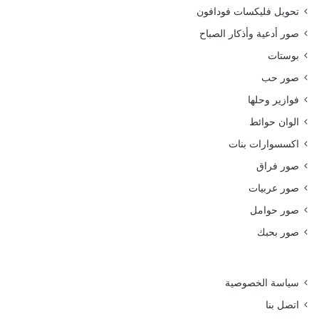
تحويل فليكسات فودافون
صور أدعية وأذكار الصباح
بوستات
صور حب
فوازير وحلها
الوان حوائط
اكسسوارات بنات
صور فراق
صور عربيات
صور حوامل
صور بحبك
سياسة الخصوصية
اتصل بنا