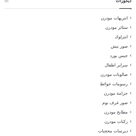
ديكورات
انتريهات مودرن
ستائر مودرن
انترلوك
صور نيش
جبس بورد
سراير اطفال
صالونات مودرن
رسومات حوائط
جزامة مودرن
صور غرف نوم
مطابخ مودرن
ركنات مودرن
ديرسات محجبات