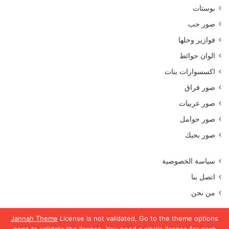
بوستات
صور حب
فوازير وحلها
الوان حوائط
اكسسوارات بنات
صور فراق
صور عربيات
صور حوامل
صور بحبك
سياسة الخصوصية
اتصل بنا
من نحن
Jannah Theme
License is not validated, Go to the theme options