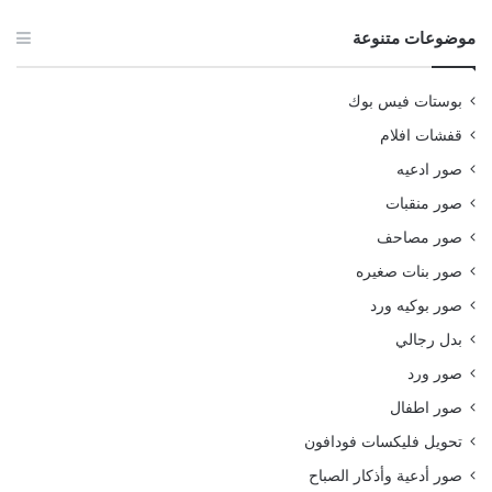
موضوعات متنوعة
بوستات فيس بوك
قفشات افلام
صور ادعيه
صور منقبات
صور مصاحف
صور بنات صغيره
صور بوكيه ورد
بدل رجالي
صور ورد
صور اطفال
تحويل فليكسات فودافون
صور أدعية وأذكار الصباح