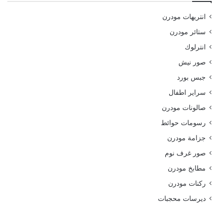
انتريهات مودرن
ستائر مودرن
انترلوك
صور نيش
جبس بورد
سراير اطفال
صالونات مودرن
رسومات حوائط
جزامة مودرن
صور غرف نوم
مطابخ مودرن
ركنات مودرن
ديرسات محجبات