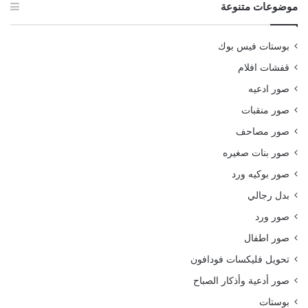
موضوعات متنوعة
بوستات فيس بوك
قفشات افلام
صور ادعيه
صور منقبات
صور مصاحف
صور بنات صغيره
صور بوكيه ورد
بدل رجالي
صور ورد
صور اطفال
تحويل فليكسات فودافون
صور أدعية وأذكار الصباح
بوستات