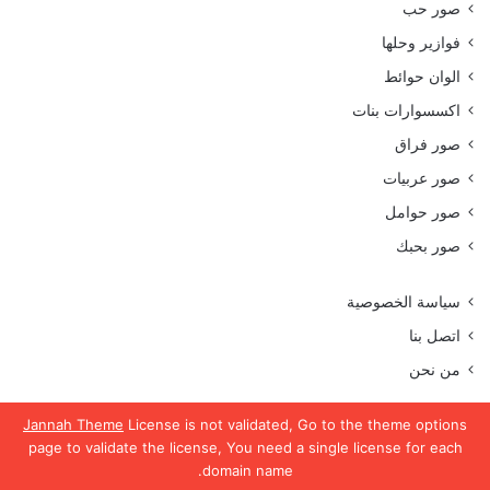
صور حب
فوازير وحلها
الوان حوائط
اكسسوارات بنات
صور فراق
صور عربيات
صور حوامل
صور بحبك
سياسة الخصوصية
اتصل بنا
من نحن
Jannah Theme
License is not validated, Go to the theme options
page to validate the license, You need a single license for each
جميع الحقوق محفوظة موقع رمسة عرب 2023
domain name.