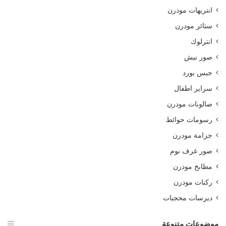
انتريهات مودرن
ستائر مودرن
انترلوك
صور نيش
جبس بورد
سراير اطفال
صالونات مودرن
رسومات حوائط
جزامة مودرن
صور غرف نوم
مطابخ مودرن
ركنات مودرن
ديرسات محجبات
موضوعات متنوعة