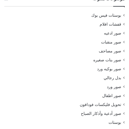
بوستات فيس بوك
قفشات افلام
صور ادعيه
صور منقبات
صور مصاحف
صور بنات صغيره
صور بوكيه ورد
بدل رجالي
صور ورد
صور اطفال
تحويل فليكسات فودافون
صور أدعية وأذكار الصباح
بوستات