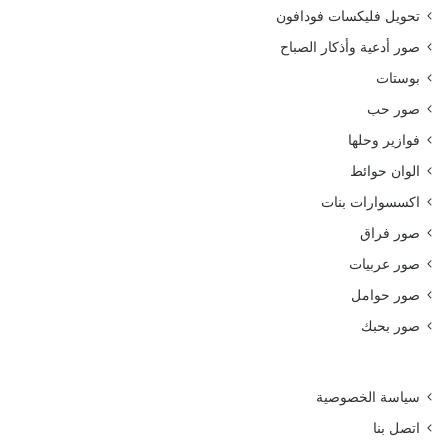
تحويل فليكسات فودافون
صور أدعية وأذكار الصباح
بوستات
صور حب
فوازير وحلها
الوان حوائط
اكسسوارات بنات
صور فراق
صور عربيات
صور حوامل
صور بحبك
سياسة الخصوصية
اتصل بنا