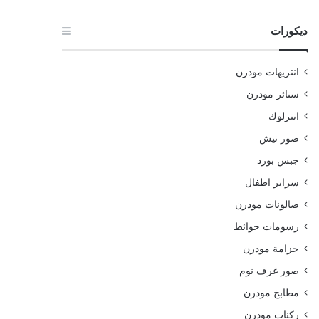
ديكورات
انتريهات مودرن
ستائر مودرن
انترلوك
صور نيش
جبس بورد
سراير اطفال
صالونات مودرن
رسومات حوائط
جزامة مودرن
صور غرف نوم
مطابخ مودرن
ركنات مودرن