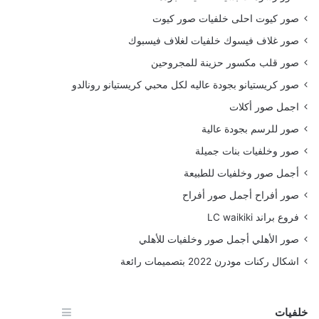
صور كيوت احلى خلفيات صور كيوت
صور غلاف فيسوك خلفيات لغلاف فيسبوك
صور قلب مكسور حزينة للمجروحين
صور كريستيانو بجودة عاليه لكل محبي كريستيانو رونالدو
اجمل صور أكلات
صور للرسم بجودة عالية
صور وخلفيات بنات جميلة
أجمل صور وخلفيات للطبيعة
صور أفراح أجمل صور أفراح
فروع براند LC waikiki
صور الأهلي أجمل صور وخلفيات للأهلي
اشكال ركنات مودرن 2022 بتصميمات رائعة
خلفيات