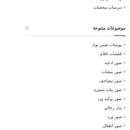
ديرسات محجبات
موضوعات متنوعة
بوستات فيس بوك
قفشات افلام
صور ادعيه
صور منقبات
صور مصاحف
صور بنات صغيره
صور بوكيه ورد
بدل رجالي
صور ورد
صور اطفال