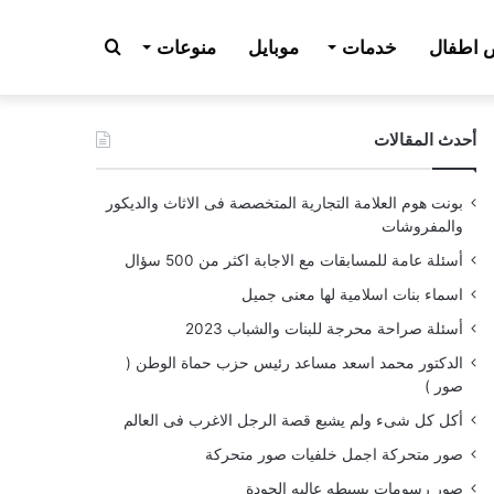
بحث
اطفال
خدمات
موبايل
منوعات
أحدث المقالات
عن
بونت هوم العلامة التجارية المتخصصة فى الاثاث والديكور
والمفروشات
أسئلة عامة للمسابقات مع الاجابة اكثر من 500 سؤال
اسماء بنات اسلامية لها معنى جميل
أسئلة صراحة محرجة للبنات والشباب 2023
الدكتور محمد اسعد مساعد رئيس حزب حماة الوطن (
صور )
أكل كل شىء ولم يشبع قصة الرجل الاغرب فى العالم
صور متحركة اجمل خلفيات صور متحركة
صور رسومات بسيطه عاليه الجودة