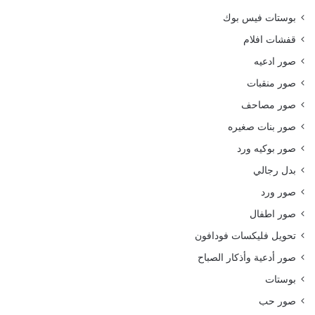
بوستات فيس بوك
قفشات افلام
صور ادعيه
صور منقبات
صور مصاحف
صور بنات صغيره
صور بوكيه ورد
بدل رجالي
صور ورد
صور اطفال
تحويل فليكسات فودافون
صور أدعية وأذكار الصباح
بوستات
صور حب