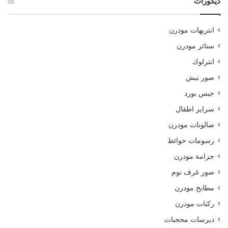
ديكورات
انتريهات مودرن
ستائر مودرن
انترلوك
صور نيش
جبس بورد
سراير اطفال
صالونات مودرن
رسومات حوائط
جزامة مودرن
صور غرف نوم
مطابخ مودرن
ركنات مودرن
ديرسات محجبات