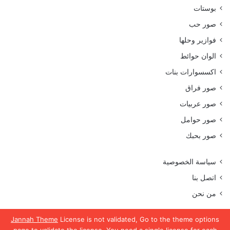
بوستات
صور حب
فوازير وحلها
الوان حوائط
اكسسوارات بنات
صور فراق
صور عربيات
صور حوامل
صور بحبك
سياسة الخصوصية
اتصل بنا
من نحن
Jannah Theme
License is not validated, Go to the theme options