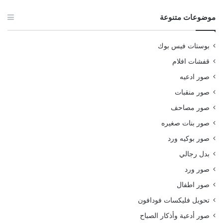
موضوعات متنوعة
بوستات فيس بوك
قفشات افلام
صور ادعيه
صور منقبات
صور مصاحف
صور بنات صغيره
صور بوكيه ورد
بدل رجالي
صور ورد
صور اطفال
تحويل فليكسات فودافون
صور أدعية وأذكار الصباح