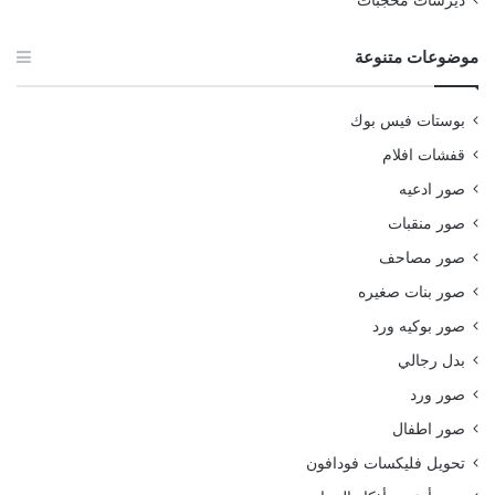
ديرسات محجبات
موضوعات متنوعة
بوستات فيس بوك
قفشات افلام
صور ادعيه
صور منقبات
صور مصاحف
صور بنات صغيره
صور بوكيه ورد
بدل رجالي
صور ورد
صور اطفال
تحويل فليكسات فودافون