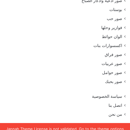
صور أدعية وأذكار الصباح
بوستات
صور حب
فوازير وحلها
الوان حوائط
اكسسوارات بنات
صور فراق
صور عربيات
صور حوامل
صور بحبك
سياسة الخصوصية
اتصل بنا
من نحن
Jannah Theme
License is not validated, Go to the theme options