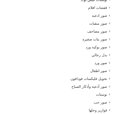
قفشات افلام
صور ادعيه
صور منقبات
صور مصاحف
صور بنات صغيره
صور بوكيه ورد
بدل رجالي
صور ورد
صور اطفال
تحويل فليكسات فودافون
صور أدعية وأذكار الصباح
بوستات
صور حب
فوازير وحلها