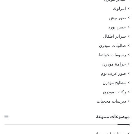
انترلوك
صور نيش
جبس بورد
سراير اطفال
صالونات مودرن
رسومات حوائط
جزامة مودرن
صور غرف نوم
مطابخ مودرن
ركنات مودرن
ديرسات محجبات
موضوعات متنوعة
بوستات فيس بوك