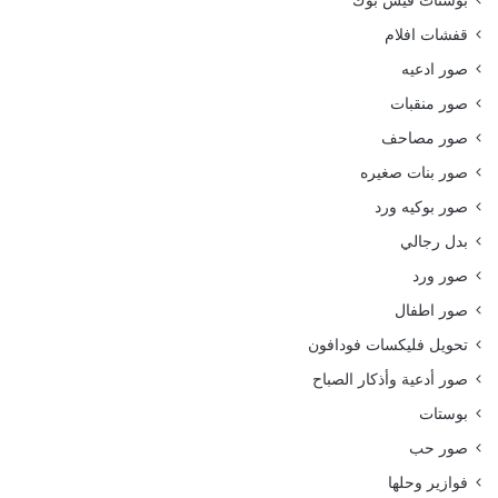
بوستات فيس بوك
قفشات افلام
صور ادعيه
صور منقبات
صور مصاحف
صور بنات صغيره
صور بوكيه ورد
بدل رجالي
صور ورد
صور اطفال
تحويل فليكسات فودافون
صور أدعية وأذكار الصباح
بوستات
صور حب
فوازير وحلها