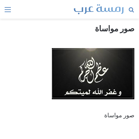
بحث
الق
عن
صور مواساة
صور مواساة