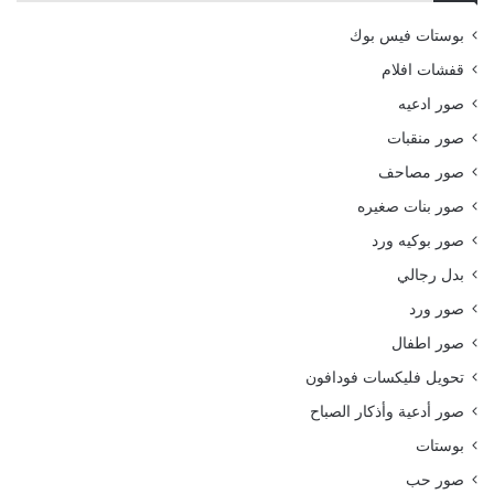
بوستات فيس بوك
قفشات افلام
صور ادعيه
صور منقبات
صور مصاحف
صور بنات صغيره
صور بوكيه ورد
بدل رجالي
صور ورد
صور اطفال
تحويل فليكسات فودافون
صور أدعية وأذكار الصباح
بوستات
صور حب