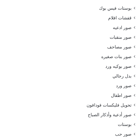
بوستات فيس بوك
قفشات افلام
صور ادعيه
صور منقبات
صور مصاحف
صور بنات صغيره
صور بوكيه ورد
بدل رجالي
صور ورد
صور اطفال
تحويل فليكسات فودافون
صور أدعية وأذكار الصباح
بوستات
صور حب