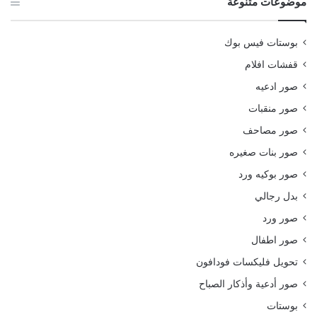
موضوعات متنوعة
بوستات فيس بوك
قفشات افلام
صور ادعيه
صور منقبات
صور مصاحف
صور بنات صغيره
صور بوكيه ورد
بدل رجالي
صور ورد
صور اطفال
تحويل فليكسات فودافون
صور أدعية وأذكار الصباح
بوستات