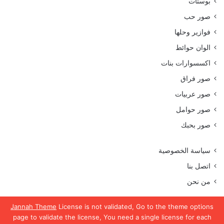
بوستات
صور حب
فوازير وحلها
الوان حوائط
اكسسوارات بنات
صور فراق
صور عربيات
صور حوامل
صور بحبك
سياسة الخصوصية
اتصل بنا
من نحن
Jannah Theme
License is not validated, Go to the theme options
page to validate the license, You need a single license for each
جميع الحقوق محفوظة موقع رمسة عرب 2023