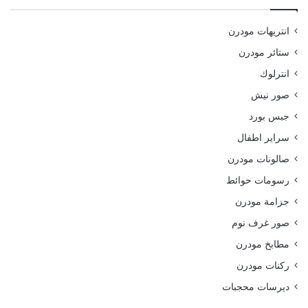
انتريهات مودرن
ستائر مودرن
انترلوك
صور نيش
جبس بورد
سراير اطفال
صالونات مودرن
رسومات حوائط
جزامة مودرن
صور غرف نوم
مطابخ مودرن
ركنات مودرن
ديرسات محجبات