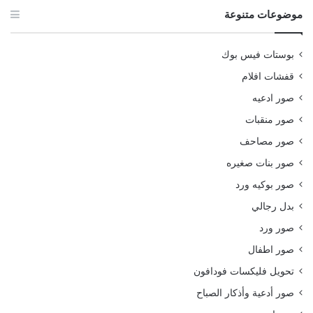
موضوعات متنوعة
بوستات فيس بوك
قفشات افلام
صور ادعيه
صور منقبات
صور مصاحف
صور بنات صغيره
صور بوكيه ورد
بدل رجالي
صور ورد
صور اطفال
تحويل فليكسات فودافون
صور أدعية وأذكار الصباح