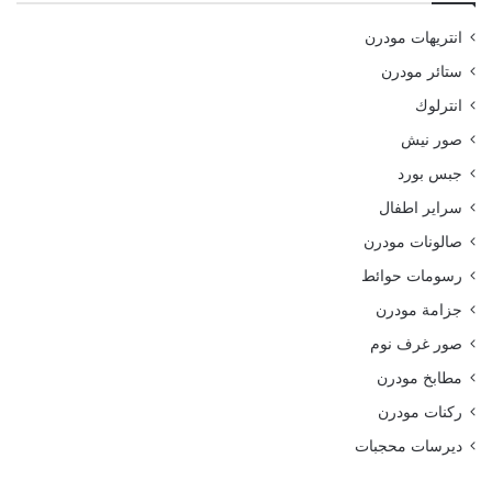
انتريهات مودرن
ستائر مودرن
انترلوك
صور نيش
جبس بورد
سراير اطفال
صالونات مودرن
رسومات حوائط
جزامة مودرن
صور غرف نوم
مطابخ مودرن
ركنات مودرن
ديرسات محجبات