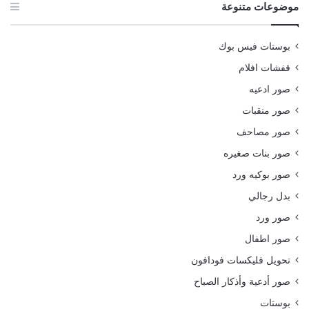
موضوعات متنوعة
بوستات فيس بوك
قفشات افلام
صور ادعيه
صور منقبات
صور مصاحف
صور بنات صغيره
صور بوكيه ورد
بدل رجالي
صور ورد
صور اطفال
تحويل فليكسات فودافون
صور أدعية وأذكار الصباح
بوستات