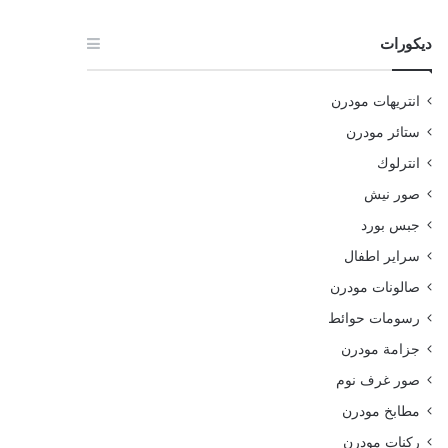
ديكورات
انتريهات مودرن
ستائر مودرن
انترلوك
صور نيش
جبس بورد
سراير اطفال
صالونات مودرن
رسومات حوائط
جزامة مودرن
صور غرف نوم
مطابخ مودرن
ركنات مودرن