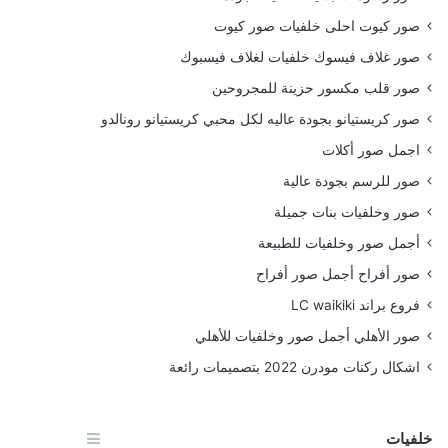
صور كيوت احلى خلفيات صور كيوت
صور غلاف فيسوك خلفيات لغلاف فيسبوك
صور قلب مكسور حزينة للمجروحين
صور كريستيانو بجودة عاليه لكل محبي كريستيانو رونالدو
اجمل صور أكلات
صور للرسم بجودة عالية
صور وخلفيات بنات جميلة
أجمل صور وخلفيات للطبيعة
صور أفراح أجمل صور أفراح
فروع براند LC waikiki
صور الأهلي أجمل صور وخلفيات للأهلي
اشكال ركنات مودرن 2022 بتصميمات رائعة
خلفيات