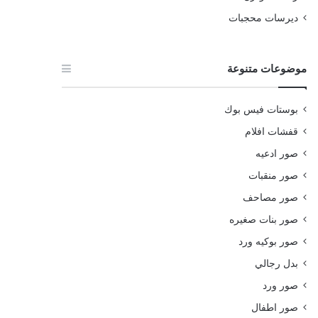
ديرسات محجبات
موضوعات متنوعة
بوستات فيس بوك
قفشات افلام
صور ادعيه
صور منقبات
صور مصاحف
صور بنات صغيره
صور بوكيه ورد
بدل رجالي
صور ورد
صور اطفال