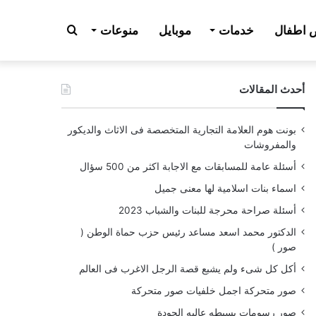
بحث
اطفال
خدمات
موبايل
منوعات
أحدث المقالات
عن
بونت هوم العلامة التجارية المتخصصة فى الاثاث والديكور
والمفروشات
أسئلة عامة للمسابقات مع الاجابة اكثر من 500 سؤال
اسماء بنات اسلامية لها معنى جميل
أسئلة صراحة محرجة للبنات والشباب 2023
الدكتور محمد اسعد مساعد رئيس حزب حماة الوطن (
صور )
أكل كل شىء ولم يشبع قصة الرجل الاغرب فى العالم
صور متحركة اجمل خلفيات صور متحركة
صور رسومات بسيطه عاليه الجودة