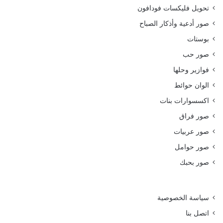
تحويل فليكسات فودافون
صور أدعية وأذكار الصباح
بوستات
صور حب
فوازير وحلها
الوان حوائط
اكسسوارات بنات
صور فراق
صور عربيات
صور حوامل
صور بحبك
سياسة الخصوصية
اتصل بنا