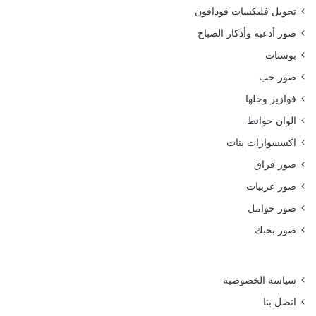
تحويل فليكسات فودافون
صور أدعية وأذكار الصباح
بوستات
صور حب
فوازير وحلها
الوان حوائط
اكسسوارات بنات
صور فراق
صور عربيات
صور حوامل
صور بحبك
سياسة الخصوصية
اتصل بنا