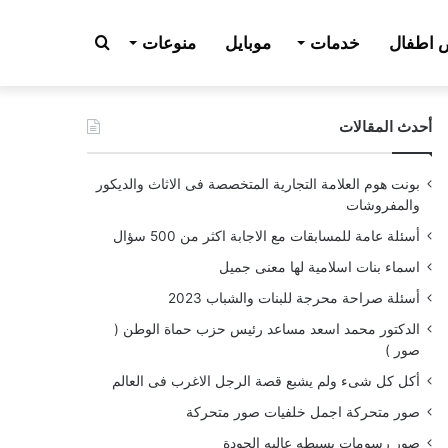
بحث
اطفال
خدمات
موبايل
منوعات
أحدث المقالات
عن
بونت هوم العلامة التجارية المتخصصة فى الاثاث والديكور
والمفروشات
أسئلة عامة للمسابقات مع الاجابة اكثر من 500 سؤال
اسماء بنات اسلامية لها معنى جميل
أسئلة صراحة محرجة للبنات والشباب 2023
الدكتور محمد اسعد مساعد رئيس حزب حماة الوطن (
صور )
أكل كل شىء ولم يشبع قصة الرجل الاغرب فى العالم
صور متحركة اجمل خلفيات صور متحركة
صور رسومات بسيطه عاليه الجودة