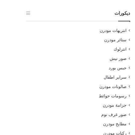
ديكورات
انتريهات مودرن
ستائر مودرن
انترلوك
صور نيش
جبس بورد
سراير اطفال
صالونات مودرن
رسومات حوائط
جزامة مودرن
صور غرف نوم
مطابخ مودرن
ركنات مودرن