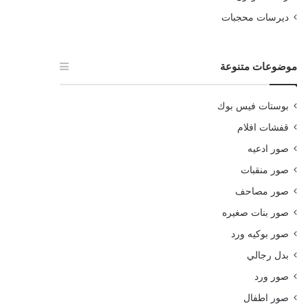
ديرسات محجبات
موضوعات متنوعة
بوستات فيس بوك
قفشات افلام
صور ادعيه
صور منقبات
صور مصاحف
صور بنات صغيره
صور بوكيه ورد
بدل رجالي
صور ورد
صور اطفال