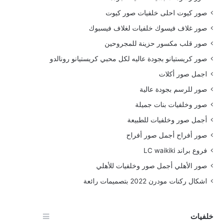
صور كيوت احلى خلفيات صور كيوت
صور غلاف فيسوك خلفيات لغلاف فيسبوك
صور قلب مكسور حزينة للمجروحين
صور كريستيانو بجودة عاليه لكل محبي كريستيانو رونالدو
اجمل صور أكلات
صور للرسم بجودة عالية
صور وخلفيات بنات جميلة
أجمل صور وخلفيات للطبيعة
صور أفراح أجمل صور أفراح
فروع براند LC waikiki
صور الأهلي أجمل صور وخلفيات للأهلي
اشكال ركنات مودرن 2022 بتصميمات رائعة
خلفيات