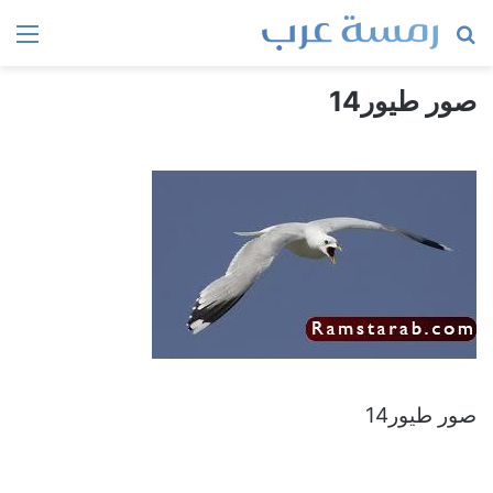
بحث
الق
عن
صور طيور14
صور طيور14