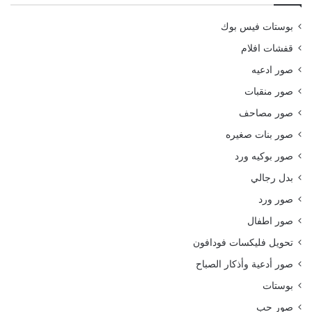
بوستات فيس بوك
قفشات افلام
صور ادعيه
صور منقبات
صور مصاحف
صور بنات صغيره
صور بوكيه ورد
بدل رجالي
صور ورد
صور اطفال
تحويل فليكسات فودافون
صور أدعية وأذكار الصباح
بوستات
صور حب