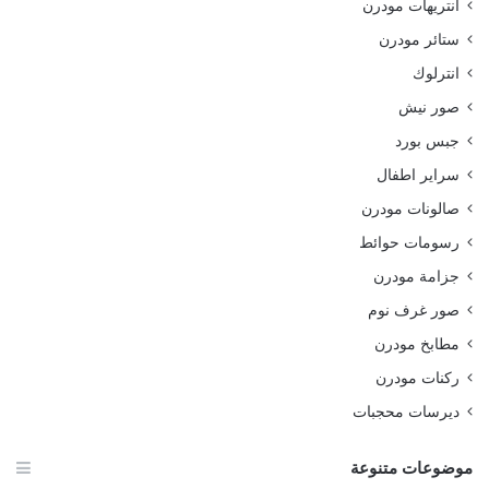
انتريهات مودرن
ستائر مودرن
انترلوك
صور نيش
جبس بورد
سراير اطفال
صالونات مودرن
رسومات حوائط
جزامة مودرن
صور غرف نوم
مطابخ مودرن
ركنات مودرن
ديرسات محجبات
موضوعات متنوعة