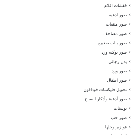
قفشات افلام
صور ادعيه
صور منقبات
صور مصاحف
صور بنات صغيره
صور بوكيه ورد
بدل رجالي
صور ورد
صور اطفال
تحويل فليكسات فودافون
صور أدعية وأذكار الصباح
بوستات
صور حب
فوازير وحلها