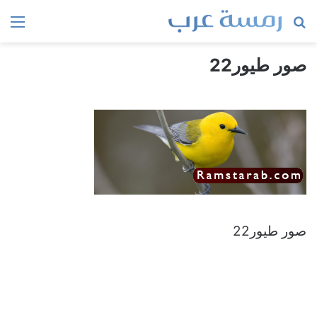
بحث
الق
عن
صور طيور22
صور طيور22