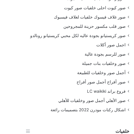
صور كيوت احلى خلفيات صور كيوت
صور غلاف فيسوك خلفيات لغلاف فيسبوك
صور قلب مكسور حزينة للمجروحين
صور كريستيانو بجودة عاليه لكل محبي كريستيانو رونالدو
اجمل صور أكلات
صور للرسم بجودة عالية
صور وخلفيات بنات جميلة
أجمل صور وخلفيات للطبيعة
صور أفراح أجمل صور أفراح
فروع براند LC waikiki
صور الأهلي أجمل صور وخلفيات للأهلي
اشكال ركنات مودرن 2022 بتصميمات رائعة
خلفيات