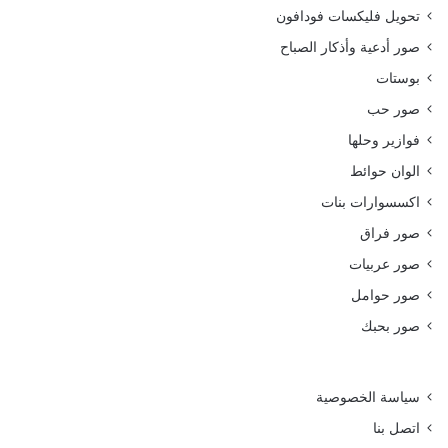
تحويل فليكسات فودافون
صور أدعية وأذكار الصباح
بوستات
صور حب
فوازير وحلها
الوان حوائط
اكسسوارات بنات
صور فراق
صور عربيات
صور حوامل
صور بحبك
سياسة الخصوصية
اتصل بنا