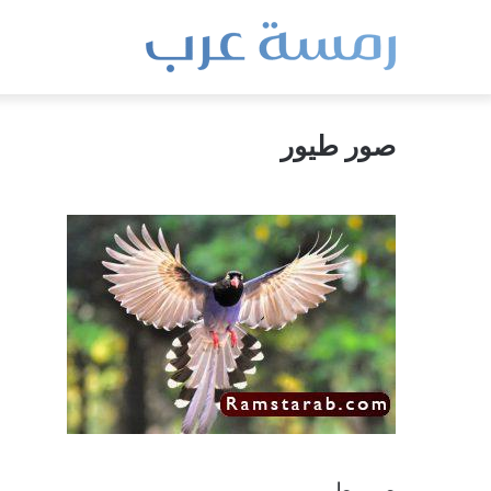
صور طيور
صور طيور