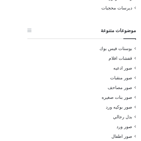
ديرسات محجبات
موضوعات متنوعة
بوستات فيس بوك
قفشات افلام
صور ادعيه
صور منقبات
صور مصاحف
صور بنات صغيره
صور بوكيه ورد
بدل رجالي
صور ورد
صور اطفال