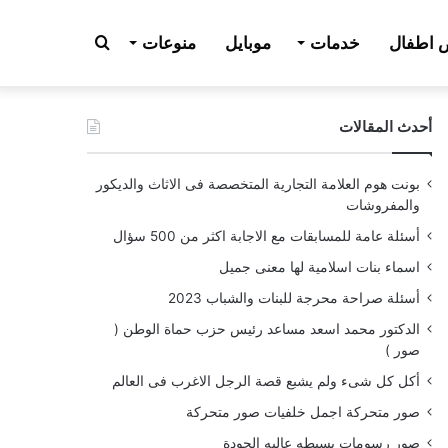
بحث
اطفال
خدمات
موبايل
منوعات
أحدث المقالات
عن
بونت هوم العلامة التجارية المتخصصة فى الاثاث والديكور
والمفروشات
أسئلة عامة للمسابقات مع الاجابة اكثر من 500 سؤال
اسماء بنات اسلامية لها معنى جميل
أسئلة صراحة محرجة للبنات والشباب 2023
الدكتور محمد اسعد مساعد رئيس حزب حماة الوطن (
صور )
أكل كل شىء ولم يشبع قصة الرجل الاغرب فى العالم
صور متحركة اجمل خلفيات صور متحركة
صور رسومات بسيطه عاليه الجودة