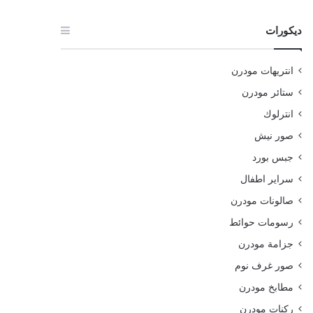
ديكورات
انتريهات مودرن
ستائر مودرن
انترلوك
صور نيش
جبس بورد
سراير اطفال
صالونات مودرن
رسومات حوائط
جزامة مودرن
صور غرف نوم
مطابخ مودرن
ركنات مودرن