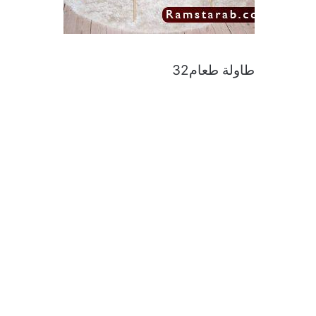
طاولة طعام32