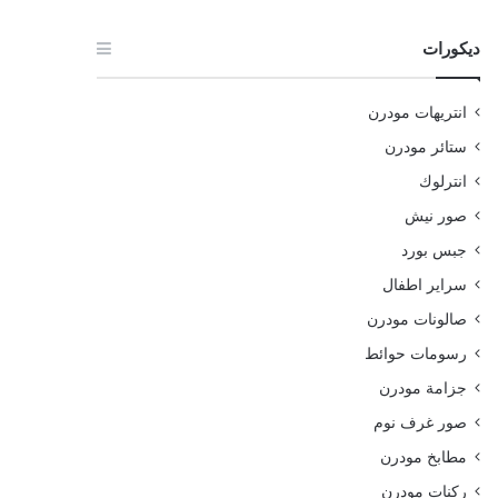
ديكورات
انتريهات مودرن
ستائر مودرن
انترلوك
صور نيش
جبس بورد
سراير اطفال
صالونات مودرن
رسومات حوائط
جزامة مودرن
صور غرف نوم
مطابخ مودرن
ركنات مودرن