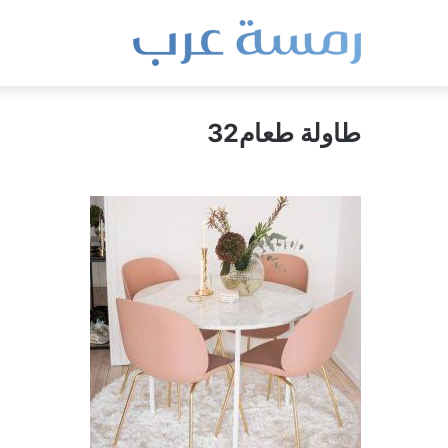
طاولة طعام32