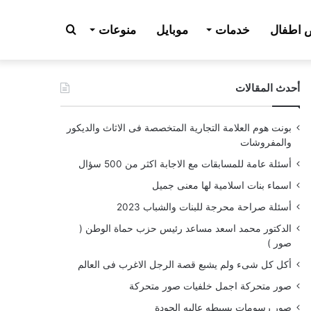
بحث
اطفال
خدمات
موبايل
منوعات
أحدث المقالات
عن
بونت هوم العلامة التجارية المتخصصة فى الاثاث والديكور
والمفروشات
أسئلة عامة للمسابقات مع الاجابة اكثر من 500 سؤال
اسماء بنات اسلامية لها معنى جميل
أسئلة صراحة محرجة للبنات والشباب 2023
الدكتور محمد اسعد مساعد رئيس حزب حماة الوطن (
صور )
أكل كل شىء ولم يشبع قصة الرجل الاغرب فى العالم
صور متحركة اجمل خلفيات صور متحركة
صور رسومات بسيطه عاليه الجودة