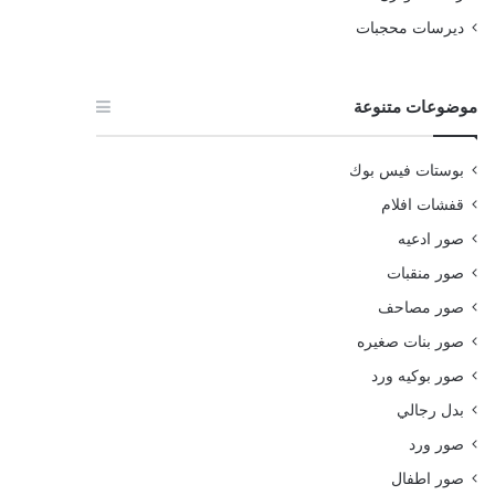
ديرسات محجبات
موضوعات متنوعة
بوستات فيس بوك
قفشات افلام
صور ادعيه
صور منقبات
صور مصاحف
صور بنات صغيره
صور بوكيه ورد
بدل رجالي
صور ورد
صور اطفال