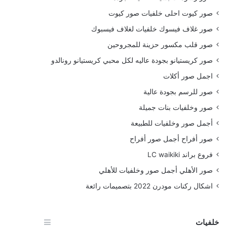
صور كيوت احلى خلفيات صور كيوت
صور غلاف فيسوك خلفيات لغلاف فيسبوك
صور قلب مكسور حزينة للمجروحين
صور كريستيانو بجودة عاليه لكل محبي كريستيانو رونالدو
اجمل صور أكلات
صور للرسم بجودة عالية
صور وخلفيات بنات جميلة
أجمل صور وخلفيات للطبيعة
صور أفراح أجمل صور أفراح
فروع براند LC waikiki
صور الأهلي أجمل صور وخلفيات للأهلي
اشكال ركنات مودرن 2022 بتصميمات رائعة
خلفيات