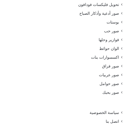
تحويل فليكسات فودافون
صور أدعية وأذكار الصباح
بوستات
صور حب
فوازير وحلها
الوان حوائط
اكسسوارات بنات
صور فراق
صور عربيات
صور حوامل
صور بحبك
سياسة الخصوصية
اتصل بنا