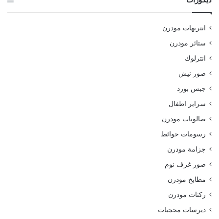
انتريهات مودرن
ستائر مودرن
انترلوك
صور نيش
جبس بورد
سراير اطفال
صالونات مودرن
رسومات حوائط
جزامة مودرن
صور غرف نوم
مطابخ مودرن
ركنات مودرن
ديرسات محجبات