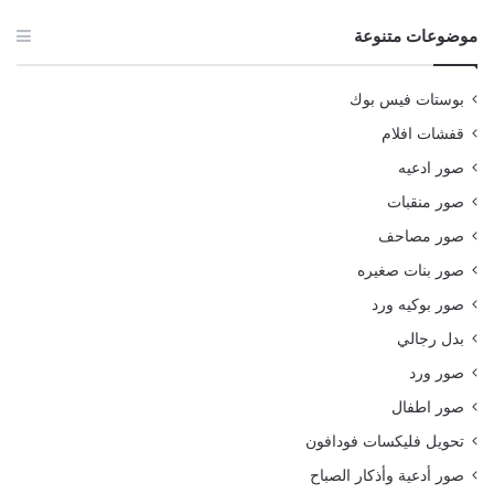
موضوعات متنوعة
بوستات فيس بوك
قفشات افلام
صور ادعيه
صور منقبات
صور مصاحف
صور بنات صغيره
صور بوكيه ورد
بدل رجالي
صور ورد
صور اطفال
تحويل فليكسات فودافون
صور أدعية وأذكار الصباح