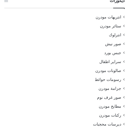
ديكورات
انتريهات مودرن
ستائر مودرن
انترلوك
صور نيش
جبس بورد
سراير اطفال
صالونات مودرن
رسومات حوائط
جزامة مودرن
صور غرف نوم
مطابخ مودرن
ركنات مودرن
ديرسات محجبات