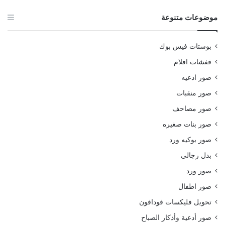
موضوعات متنوعة
بوستات فيس بوك
قفشات افلام
صور ادعيه
صور منقبات
صور مصاحف
صور بنات صغيره
صور بوكيه ورد
بدل رجالي
صور ورد
صور اطفال
تحويل فليكسات فودافون
صور أدعية وأذكار الصباح