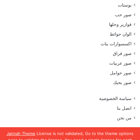
بوستات
صور حب
فوازير وحلها
الوان حوائط
اكسسوارات بنات
صور فراق
صور عربيات
صور حوامل
صور بحبك
سياسة الخصوصية
اتصل بنا
من نحن
Jannah Theme
License is not validated, Go to the theme options