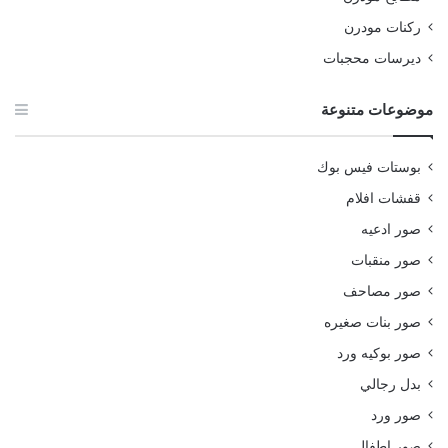
ركنات مودرن
ديرسات محجبات
موضوعات متنوعة
بوستات فيس بوك
قفشات افلام
صور ادعيه
صور منقبات
صور مصاحف
صور بنات صغيره
صور بوكيه ورد
بدل رجالي
صور ورد
صور اطفال