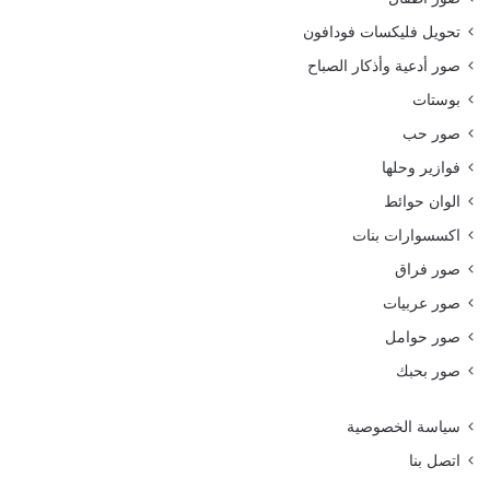
تحويل فليكسات فودافون
صور أدعية وأذكار الصباح
بوستات
صور حب
فوازير وحلها
الوان حوائط
اكسسوارات بنات
صور فراق
صور عربيات
صور حوامل
صور بحبك
سياسة الخصوصية
اتصل بنا