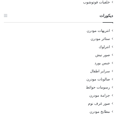
خلفيات فوتوشوب
ديكورات
انتريهات مودرن
ستائر مودرن
انترلوك
صور نيش
جبس بورد
سراير اطفال
صالونات مودرن
رسومات حوائط
جزامة مودرن
صور غرف نوم
مطابخ مودرن