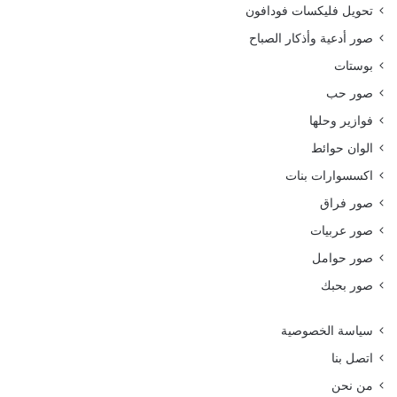
تحويل فليكسات فودافون
صور أدعية وأذكار الصباح
بوستات
صور حب
فوازير وحلها
الوان حوائط
اكسسوارات بنات
صور فراق
صور عربيات
صور حوامل
صور بحبك
سياسة الخصوصية
اتصل بنا
من نحن