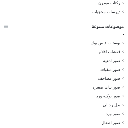
ركنات مودرن
ديرسات محجبات
موضوعات متنوعة
بوستات فيس بوك
قفشات افلام
صور ادعيه
صور منقبات
صور مصاحف
صور بنات صغيره
صور بوكيه ورد
بدل رجالي
صور ورد
صور اطفال