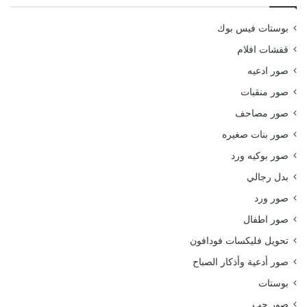
بوستات فيس بوك
قفشات افلام
صور ادعيه
صور منقبات
صور مصاحف
صور بنات صغيره
صور بوكيه ورد
بدل رجالي
صور ورد
صور اطفال
تحويل فليكسات فودافون
صور أدعية وأذكار الصباح
بوستات
صور حب