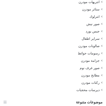
انتريهات مودرن
ستائر مودرن
انترلوك
صور نيش
جبس بورد
سراير اطفال
صالونات مودرن
رسومات حوائط
جزامة مودرن
صور غرف نوم
مطابخ مودرن
ركنات مودرن
ديرسات محجبات
موضوعات متنوعة