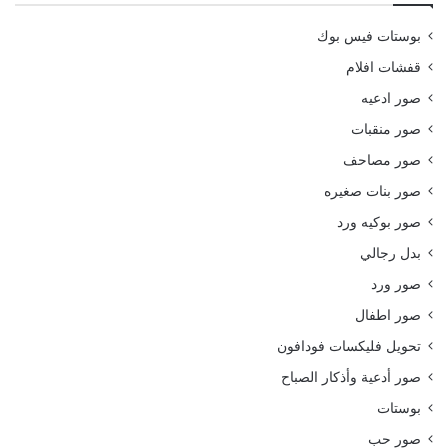
بوستات فيس بوك
قفشات افلام
صور ادعيه
صور منقبات
صور مصاحف
صور بنات صغيره
صور بوكيه ورد
بدل رجالي
صور ورد
صور اطفال
تحويل فليكسات فودافون
صور أدعية وأذكار الصباح
بوستات
صور حب