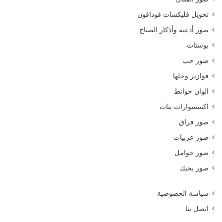
تحويل فليكسات فودافون
صور أدعية وأذكار الصباح
بوستات
صور حب
فوازير وحلها
الوان حوائط
اكسسوارات بنات
صور فراق
صور عربيات
صور حوامل
صور بحبك
سياسة الخصوصية
اتصل بنا