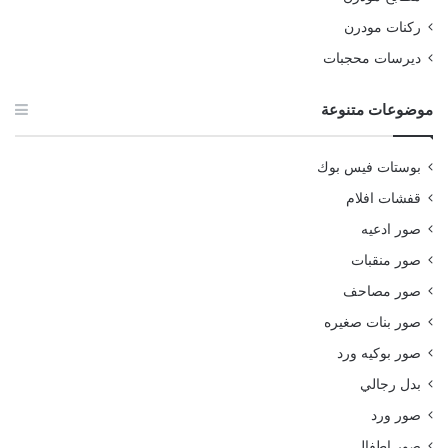
ركنات مودرن
ديرسات محجبات
موضوعات متنوعة
بوستات فيس بوك
قفشات افلام
صور ادعيه
صور منقبات
صور مصاحف
صور بنات صغيره
صور بوكيه ورد
بدل رجالي
صور ورد
صور اطفال